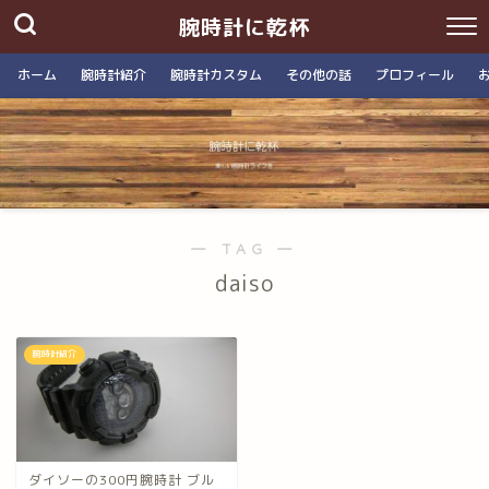
腕時計に乾杯
ホーム
腕時計紹介
腕時計カスタム
その他の話
プロフィール
― TAG ―
daiso
腕時計紹介
ダイソーの300円腕時計 ブル