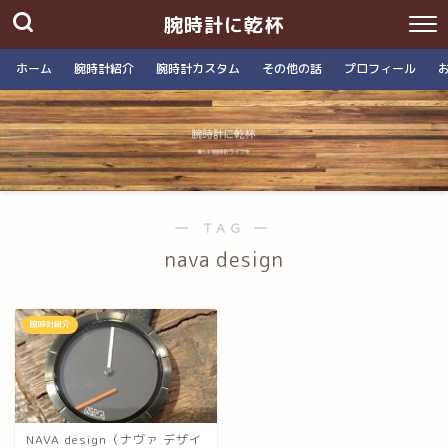
腕時計に乾杯
ホーム
腕時計紹介
腕時計カスタム
その他の話
プロフィール
― TAG ―
nava design
腕時計紹介
NAVA design（ナヴァ デザイ