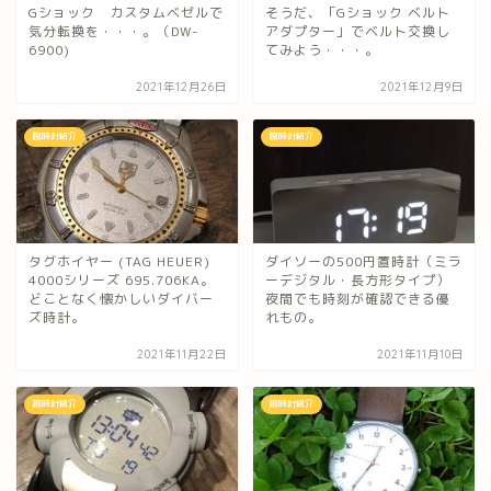
Gショック カスタムベゼルで
そうだ、「Gショック ベルト
気分転換を・・・。（DW-
アダプター」でベルト交換し
6900)
てみよう・・・。
2021年12月26日
2021年12月9日
腕時計紹介
腕時計紹介
タグホイヤー (TAG HEUER)
ダイソーの500円置時計（ミラ
4000シリーズ 695.706KA。
ーデジタル・長方形タイプ）
どことなく懐かしいダイバー
夜間でも時刻が確認できる優
ズ時計。
れもの。
2021年11月22日
2021年11月10日
腕時計紹介
腕時計紹介