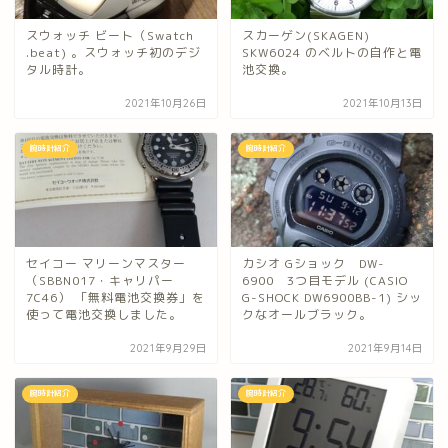
スウォッチ ビート（Swatch
スカーゲン(SKAGEN)
.beat) 。スウォッチ初のデジ
SKW6024 のベルトの自作と電
タル時計。
池交換。
2021年10月26日
2021年10月13日
腕時計紹介
腕時計紹介
セイコー マリーンマスター
カシオ Gショック DW-
（SBBN017・キャリパー
6900 3つ目モデル (CASIO
7C46） 「無料電池交換券」を
G-SHOCK DW6900BB-1) シッ
使って電池交換しました。
クなオールブラック。
2021年9月29日
2021年9月14日
腕時計紹介
腕時計紹介