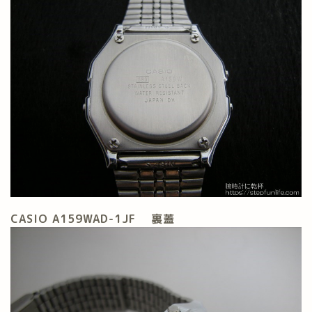
CASIO A159WAD-1JF
裏蓋