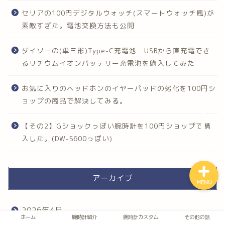
セリアの100円デジタルウォッチ(スマートウォッチ風)が
素敵すぎた。電池交換方法も公開
ホーム
ダイソーの(単三形)Type-C充電池 USBから直充電でき
るリチウムイオンバッテリー充電池を購入してみた
腕時計紹介
お気に入りのヘッドホンのイヤーパッドの劣化を100円シ
腕時計カスタム
ョップの商品で解決してみる。
その他の話
【その2】Gショックっぽい腕時計を100円ショップで購
入した。(DW-5600っぽい)
アーカイブ
MENU
2026年4月
ホーム
腕時計紹介
腕時計カスタム
その他の話