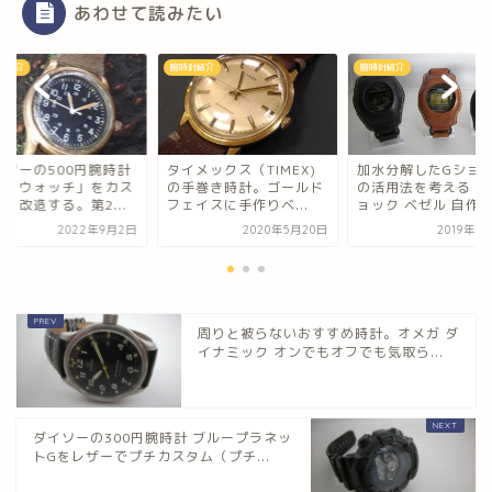
あわせて読みたい
計紹介
腕時計紹介
腕時計紹介
メックス（TIMEX)
加水分解したGショック
ダイソーの500円腕
手巻き時計。ゴールド
の活用法を考える（Gシ
「ミリウォッチ」を
イスに手作りベ...
ョック ベゼル 自作）
タム・改造する。第2.
2020年5月20日
2019年5月18日
2022年9
周りと被らないおすすめ時計。オメガ ダ
イナミック オンでもオフでも気取ら...
ダイソーの300円腕時計 ブループラネッ
トGをレザーでプチカスタム（プチ...