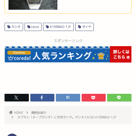
カシオ
casio
A159WAD-1JF
ダイヤ
スポンサーリンク
HOME
腕時計紹介
チプカシ（チープカシオ）に天然ダイヤ。カシオ CASIO A159WAD-1JF