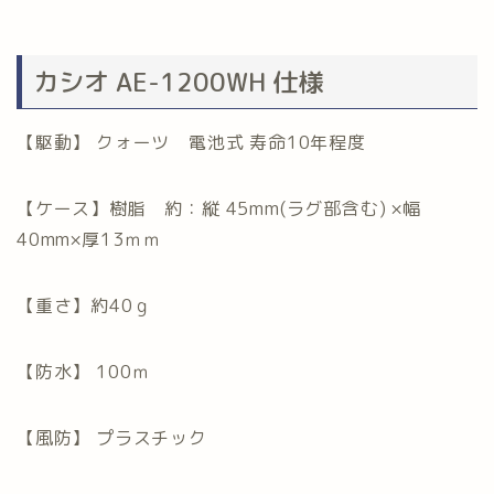
カシオ AE-1200WH 仕様
【駆動】 クォーツ 電池式 寿命10年程度
【ケース】樹脂 約：縦 45mm(ラグ部含む) ×幅
40mm×厚13ｍｍ
【重さ】約40ｇ
【防水】 100ｍ
【風防】 プラスチック