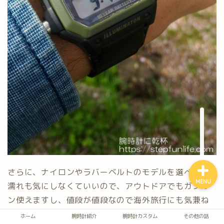
ホーム
腕時計紹介
腕時計カスタム
その他の話
さらに、ナイロンやラバーベルトのモデルを選べば水
MENU
濡れも気にしなくていいので、アウトドアでもガンガ
ン使えますし、値段が値段なので海外旅行にも気兼ね
なく着けていけますよね。又、ちょっと高級感が欲し
ホーム
腕時計紹介
腕時計カスタム
その他の話