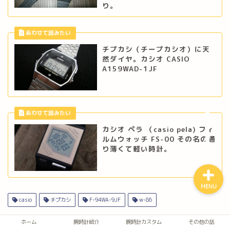
り。
ホーム
チプカシ（チープカシオ）に天
然ダイヤ。カシオ CASIO
A159WAD-1JF
腕時計紹介
腕時計カスタム
その他の話
カシオ ペラ （casio pela) フィ
ルムウォッチ FS-00 その名の通
り薄くて軽い時計。
MENU
casio
チプカシ
F-94WA-9JF
w-86
ホーム
腕時計紹介
腕時計カスタム
その他の話
スポンサーリンク