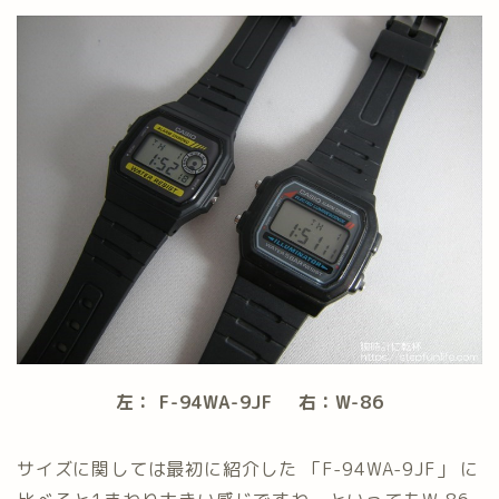
左： F-94WA-9JF 右：W-86
サイズに関しては最初に紹介した 「F-94WA-9JF」 に