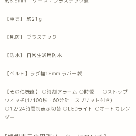
約8.5mm ケース：プラスチック製
【重さ】 約21ｇ
【風防】 プラスチック
【防水】 日常生活用防水
【ベルト】ラグ幅18mm ラバー製
【その他機能】 ○時刻アラーム ○時報 ○ストップ
ウオッチ(1/100秒・60分計・スプリット付き)
○12/24時間制表示切替 ○LEDライト ○オートカレン
ダー