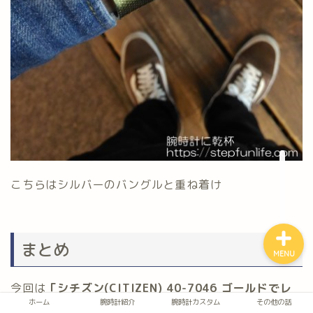
ホーム
腕時計紹介
腕時計カスタム
その他の話
こちらはシルバーのバングルと重ね着け
まとめ
MENU
今回は
「シチズン(CITIZEN) 40-7046 ゴールドでレ
ホーム
腕時計紹介
腕時計カスタム
その他の話
トロな薄型デジタル」
の紹介でした。どうしても同じ